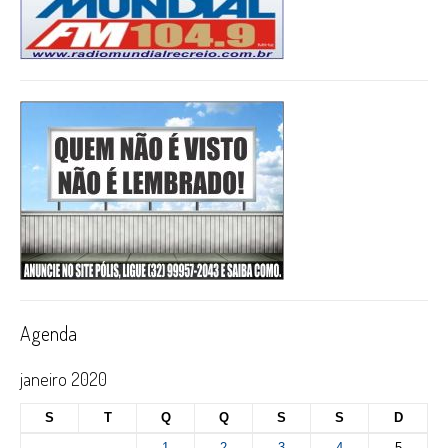
Agenda
janeiro 2020
S
T
Q
Q
S
S
D
1
2
3
4
5