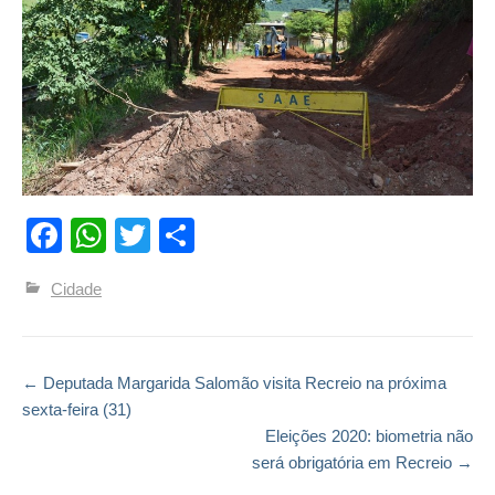
Facebook
WhatsApp
Twitter
Compartilhar
Cidade
←
Deputada Margarida Salomão visita Recreio na próxima
Post navigation
sexta-feira (31)
Eleições 2020: biometria não
será obrigatória em Recreio
→