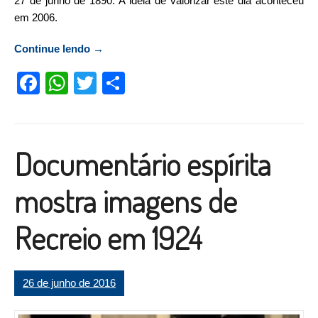
27 de junho de 1890. A ideia de valorizar este dia aconteceu
em 2006.
Continue lendo
“Recreio comemora hoje a dependência a
→
Leopoldina”
Facebook
WhatsApp
Twitter
Compartilhar
Documentário espírita
mostra imagens de
Recreio em 1924
26 de junho de 2016