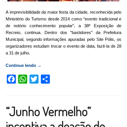
A imprevisibilidade da maior festa da cidade, reconhecida pelo
Ministério do Turismo desde 2014 como “evento tradicional e
de notório conhecimento popular”, a 38ª Exposição de
Recreio, continua. Dentro dos “bastidores” da Prefeitura
Municipal, segundo informações apuradas pelo Site Pólis, os
organizadores estudam trocar o evento de data, fazê-la de 28
a 31 de julho.
Continue lendo
“EXPO-Recreio deverá trocar de data”
→
Facebook
WhatsApp
Twitter
Compartilhar
“Junho Vermelho”
incentiva a doação de