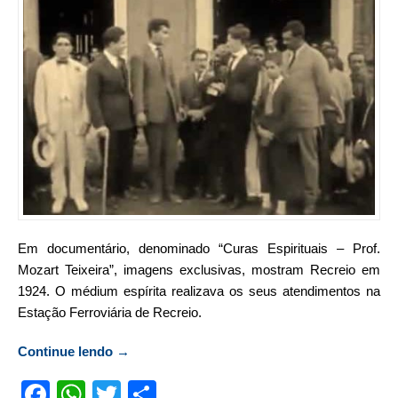
Em documentário, denominado “Curas Espirituais – Prof.
Mozart Teixeira”, imagens exclusivas, mostram Recreio em
1924. O médium espírita realizava os seus atendimentos na
Estação Ferroviária de Recreio.
Continue lendo
“Documentário espírita mostra imagens de
→
Recreio em 1924”
Facebook
WhatsApp
Twitter
Compartilhar