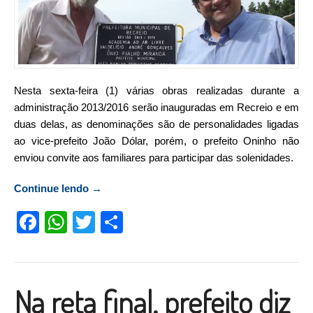
Nesta sexta-feira (1) várias obras realizadas durante a
administração 2013/2016 serão inauguradas em Recreio e em
duas delas, as denominações são de personalidades ligadas
ao vice-prefeito João Dólar, porém, o prefeito Oninho não
enviou convite aos familiares para participar das solenidades.
Continue lendo
“Prefeito não convida família do vice-prefeito
→
para inaugurações”
Facebook
WhatsApp
Twitter
Compartilhar
Na reta final, prefeito diz