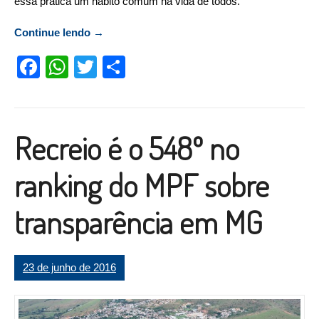
essa prática um hábito comum na vida de todos.
Continue lendo
““Junho Vermelho” incentiva a doação de
→
sangue”
Facebook
WhatsApp
Twitter
Compartilhar
Recreio é o 548º no
ranking do MPF sobre
transparência em MG
23 de junho de 2016