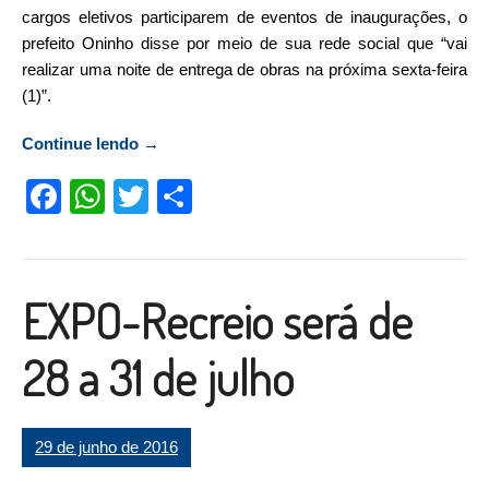
cargos eletivos participarem de eventos de inaugurações, o
prefeito Oninho disse por meio de sua rede social que “vai
realizar uma noite de entrega de obras na próxima sexta-feira
(1)”.
Continue lendo
“Na reta final, prefeito diz que vai realizar
→
noite de inaugurações”
Facebook
WhatsApp
Twitter
Compartilhar
EXPO-Recreio será de
28 a 31 de julho
29 de junho de 2016