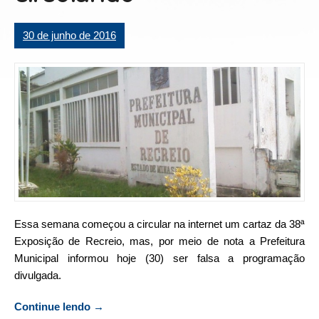
30 de junho de 2016
Essa semana começou a circular na internet um cartaz da 38ª
Exposição de Recreio, mas, por meio de nota a Prefeitura
Municipal informou hoje (30) ser falsa a programação
divulgada.
Continue lendo
“Prefeitura informa ser falso cartaz da
→