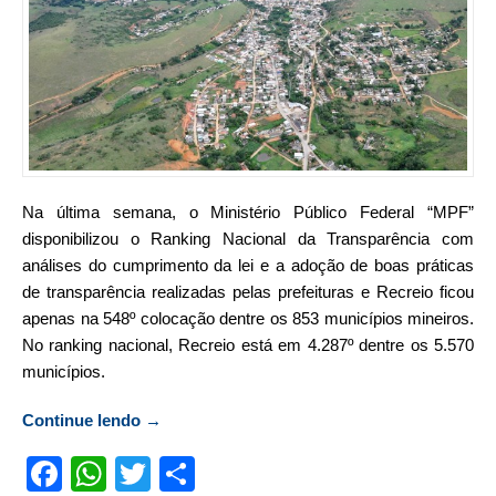
Na última semana, o Ministério Público Federal “MPF”
disponibilizou o Ranking Nacional da Transparência com
análises do cumprimento da lei e a adoção de boas práticas
de transparência realizadas pelas prefeituras e Recreio ficou
apenas na 548º colocação dentre os 853 municípios mineiros.
No ranking nacional, Recreio está em 4.287º dentre os 5.570
municípios.
Continue lendo
“Recreio é o 548º no ranking do MPF sobre
→
transparência em MG”
Facebook
WhatsApp
Twitter
Compartilhar