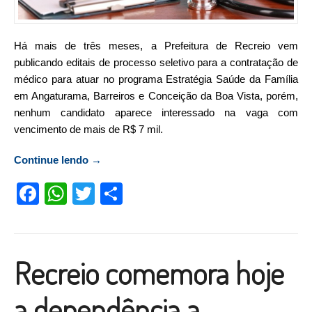
Há mais de três meses, a Prefeitura de Recreio vem
publicando editais de processo seletivo para a contratação de
médico para atuar no programa Estratégia Saúde da Família
em Angaturama, Barreiros e Conceição da Boa Vista, porém,
nenhum candidato aparece interessado na vaga com
vencimento de mais de R$ 7 mil.
Continue lendo
“Prefeitura de Recreio não consegue
→
contratar médico para o ABC”
Facebook
WhatsApp
Twitter
Compartilhar
Recreio comemora hoje
a dependência a