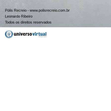
Pólis Recreio - www.polisrecreio.com.br
Leonardo Ribeiro
Todos os direitos reservados