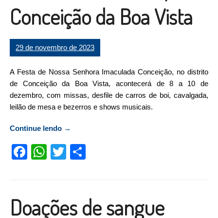
Conceição da Boa Vista
29 de novembro de 2023
A Festa de Nossa Senhora Imaculada Conceição, no distrito
de Conceição da Boa Vista, acontecerá de 8 a 10 de
dezembro, com missas, desfile de carros de boi, cavalgada,
leilão de mesa e bezerros e shows musicais.
Continue lendo
“Festa de Nossa Senhora Imaculada
→
Conceição: de 8 a 10 de dezembro, em
Facebook
WhatsApp
Twitter
Compartilhar
Conceição da Boa Vista”
Doações de sangue