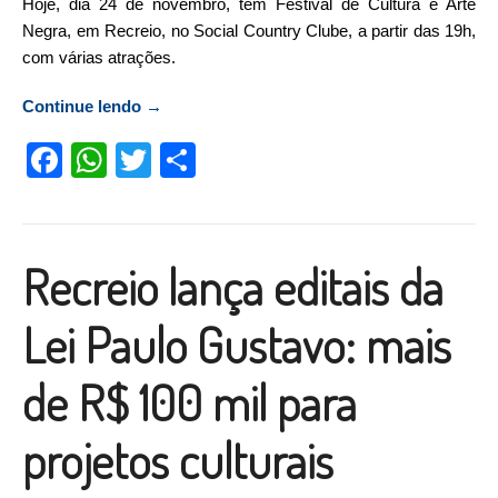
Hoje, dia 24 de novembro, tem Festival de Cultura e Arte
Negra, em Recreio, no Social Country Clube, a partir das 19h,
com várias atrações.
Continue lendo
“Hoje tem Festival de Cultura e Arte Negra,
→
em Recreio, com várias atrações”
Facebook
WhatsApp
Twitter
Compartilhar
Recreio lança editais da
Lei Paulo Gustavo: mais
de R$ 100 mil para
projetos culturais