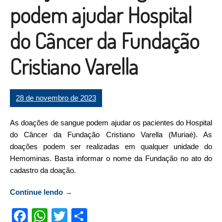
podem ajudar Hospital
do Câncer da Fundação
Cristiano Varella
28 de novembro de 2023
As doações de sangue podem ajudar os pacientes do Hospital
do Câncer da Fundação Cristiano Varella (Muriaé). As
doações podem ser realizadas em qualquer unidade do
Hemominas. Basta informar o nome da Fundação no ato do
cadastro da doação.
Continue lendo
“Doações de sangue podem ajudar Hospital
→
do Câncer da Fundação Cristiano Varella”
Facebook
WhatsApp
Twitter
Compartilhar