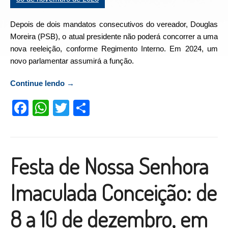
Depois de dois mandatos consecutivos do vereador, Douglas
Moreira (PSB), o atual presidente não poderá concorrer a uma
nova reeleição, conforme Regimento Interno. Em 2024, um
novo parlamentar assumirá a função.
Continue lendo
“Câmara Municipal de Recreio terá novo
→
presidente em 2024”
Facebook
WhatsApp
Twitter
Compartilhar
Festa de Nossa Senhora
Imaculada Conceição: de
8 a 10 de dezembro, em