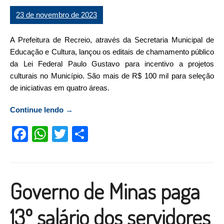
23 de novembro de 2023
A Prefeitura de Recreio, através da Secretaria Municipal de
Educação e Cultura, lançou os editais de chamamento público
da Lei Federal Paulo Gustavo para incentivo a projetos
culturais no Município. São mais de R$ 100 mil para seleção
de iniciativas em quatro áreas.
Continue lendo
“Recreio lança editais da Lei Paulo Gustavo:
→
mais de R$ 100 mil para projetos culturais”
Facebook
WhatsApp
Twitter
Compartilhar
Governo de Minas paga
13º salário dos servidores