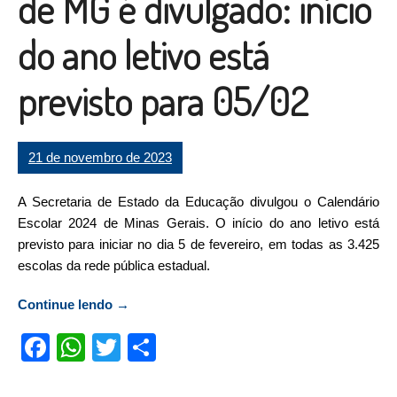
de MG é divulgado: início
do ano letivo está
previsto para 05/02
21 de novembro de 2023
A Secretaria de Estado da Educação divulgou o Calendário
Escolar 2024 de Minas Gerais. O início do ano letivo está
previsto para iniciar no dia 5 de fevereiro, em todas as 3.425
escolas da rede pública estadual.
Continue lendo
“Calendário Escolar 2024 de MG é divulgado:
→
início do ano letivo está previsto para 05/02”
Facebook
WhatsApp
Twitter
Compartilhar