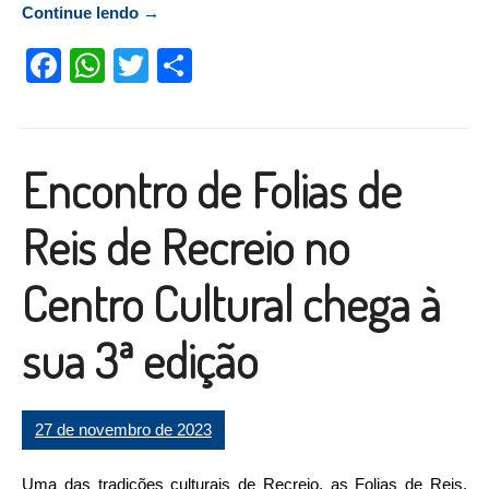
Continue lendo
“Josiane Lobo canta na “Marcha para Jesus”
→
em Cataguases”
Facebook
WhatsApp
Twitter
Compartilhar
Encontro de Folias de
Reis de Recreio no
Centro Cultural chega à
sua 3ª edição
27 de novembro de 2023
Uma das tradições culturais de Recreio, as Folias de Reis,