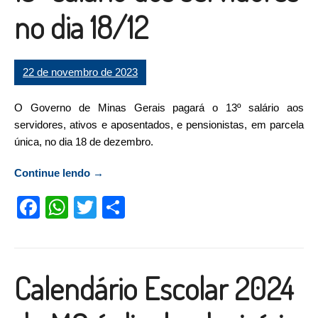
no dia 18/12
22 de novembro de 2023
O Governo de Minas Gerais pagará o 13º salário aos
servidores, ativos e aposentados, e pensionistas, em parcela
única, no dia 18 de dezembro.
Continue lendo
“Governo de Minas paga 13º salário dos
→
servidores no dia 18/12”
Facebook
WhatsApp
Twitter
Compartilhar
Calendário Escolar 2024