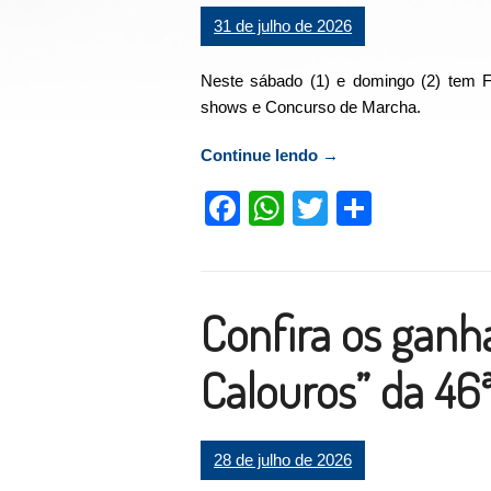
31 de julho de 2026
Neste sábado (1) e domingo (2) tem F
shows e Concurso de Marcha.
Continue lendo
“Sábado e domingo te
→
Facebook
WhatsApp
Twitter
Compart
Confira os ganh
Calouros” da 46
28 de julho de 2026