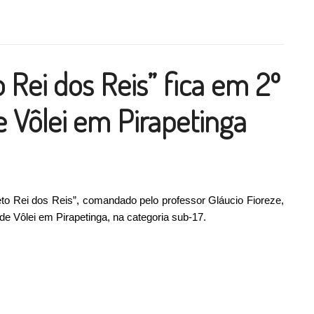
ilhar
 Rei dos Reis” fica em 2º
e Vôlei em Pirapetinga
eto Rei dos Reis”, comandado pelo professor Gláucio Fioreze,
de Vôlei em Pirapetinga, na categoria sub-17.
 dos Reis” fica em 2º lugar na Copa de Vôlei em Pirapetinga”
ilhar