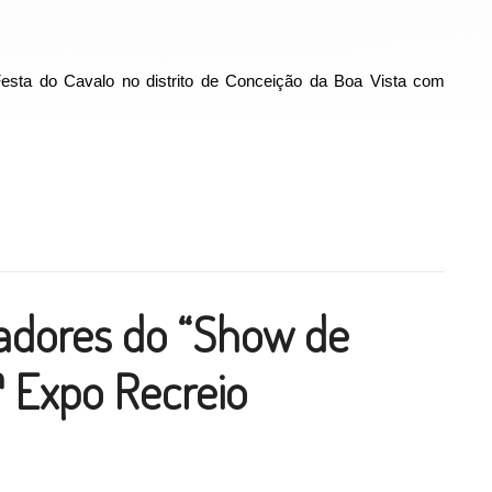
esta do Cavalo no distrito de Conceição da Boa Vista com
m Festa do Cavalo em Conceição da Boa Vista”
ilhar
adores do “Show de
ª Expo Recreio