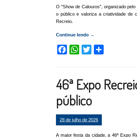
O “Show de Calouros”, organizado pelo 
o público e valoriza a criatividade d
Recreio.
Continue lendo
“Confira os ganhador
→
Facebook
WhatsApp
Twitter
Compart
46ª Expo Recrei
público
28 de julho de 2026
A maior festa da cidade, a 46ª Expo Re