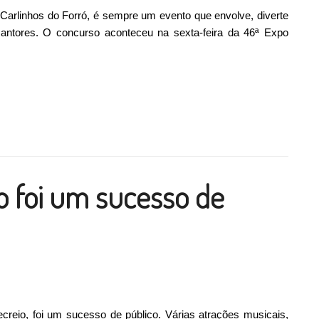
Carlinhos do Forró, é sempre um evento que envolve, diverte
e cantores. O concurso aconteceu na sexta-feira da 46ª Expo
es do “Show de Calouros” da 46ª Expo Recreio”
ilhar
o foi um sucesso de
creio, foi um sucesso de público. Várias atrações musicais,