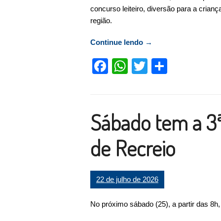
concurso leiteiro, diversão para a crianç
região.
Continue lendo
“46ª Expo Recreio fo
→
Facebook
WhatsApp
Twitter
Compart
Sábado tem a 3
de Recreio
22 de julho de 2026
No próximo sábado (25), a partir das 8h