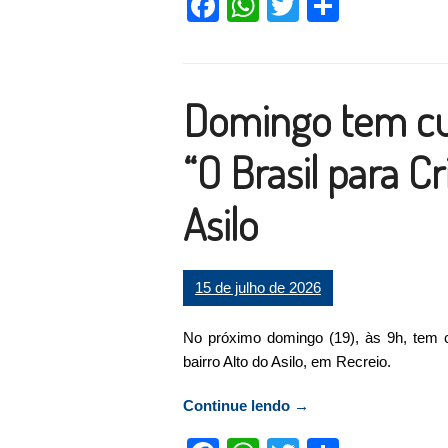
Facebook
WhatsApp
Twitter
Compart
Domingo tem cult
“O Brasil para C
Asilo
15 de julho de 2026
No próximo domingo (19), às 9h, tem cu
bairro Alto do Asilo, em Recreio.
Continue lendo
“Domingo tem culto ao 
→