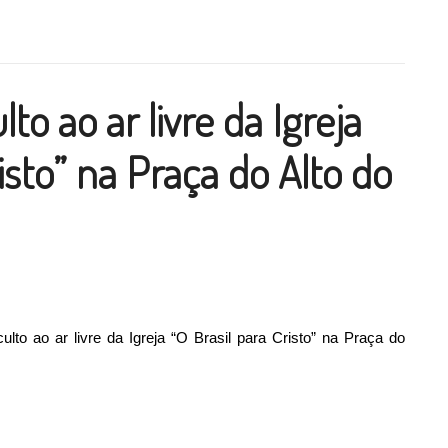
ilhar
o ao ar livre da Igreja
risto” na Praça do Alto do
lto ao ar livre da Igreja “O Brasil para Cristo” na Praça do
ar livre da Igreja “O Brasil para Cristo” na Praça do Alto do As