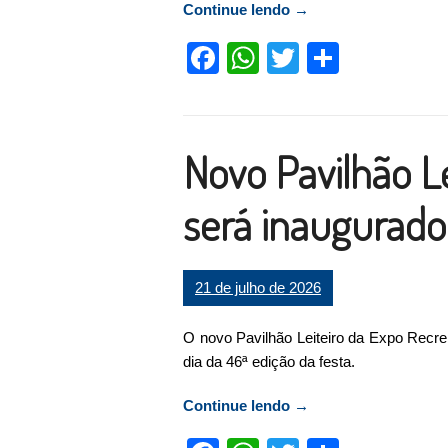
Continue lendo
“Sábado tem a 3ª Cam
→
Facebook
WhatsApp
Twitter
Compart
Novo Pavilhão Le
será inaugurado
21 de julho de 2026
O novo Pavilhão Leiteiro da Expo Recrei
dia da 46ª edição da festa.
Continue lendo
“Novo Pavilhão Leitei
→