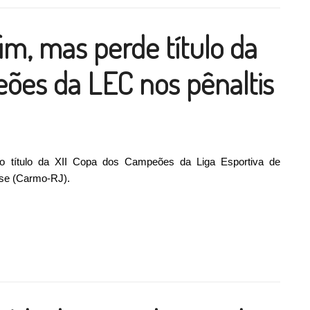
fim, mas perde título da
ões da LEC nos pênaltis
 o título da XII Copa dos Campeões da Liga Esportiva de
nse (Carmo-RJ).
, mas perde título da Copa dos Campeões da LEC nos pênaltis”
ilhar