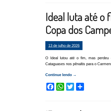
Ideal luta até o 
Copa dos Campe
13 de julho de 2026
O Ideal lutou até o fim, mas perdeu
Cataguases nos pênaltis para o Carme
Continue lendo
“Ideal luta até o fim
→
Facebook
WhatsApp
Twitter
Compart