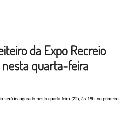
inhada Ecológica de Recreio”
ilhar
iteiro da Expo Recreio
 nesta quarta-feira
o será inaugurado nesta quarta-feira (22), às 18h, no primeiro
ro da Expo Recreio será inaugurado nesta quarta-feira”