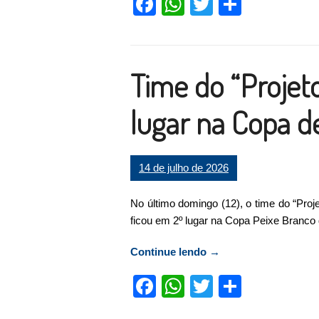
Facebook
WhatsApp
Twitter
Compart
Time do “Projeto
lugar na Copa d
14 de julho de 2026
No último domingo (12), o time do “Proj
ficou em 2º lugar na Copa Peixe Branco 
Continue lendo
“Time do “Projeto Rei
→
Facebook
WhatsApp
Twitter
Compart