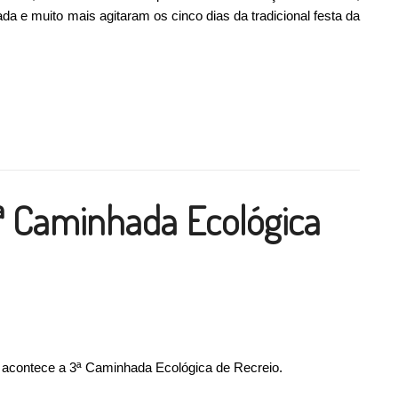
ada e muito mais agitaram os cinco dias da tradicional festa da
i um sucesso de público”
ilhar
ª Caminhada Ecológica
, acontece a 3ª Caminhada Ecológica de Recreio.