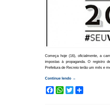
Começa hoje (16), oficialmente, a cam
impostas à propaganda. O registro d
Prefeitura de Recreio terão um mês e me
Continue lendo
“Começa hoje, oficial
→
Facebook
WhatsApp
Twitter
Compart