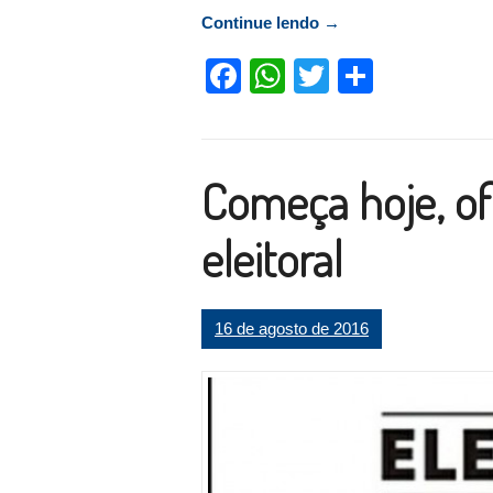
Continue lendo
“Mais de 800 pessoas
→
Facebook
WhatsApp
Twitter
Compart
Começa hoje, of
eleitoral
16 de agosto de 2016