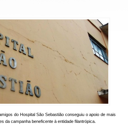
migos do Hospital São Sebastião conseguiu o apoio de mais
es da campanha beneficente à entidade filantrópica.