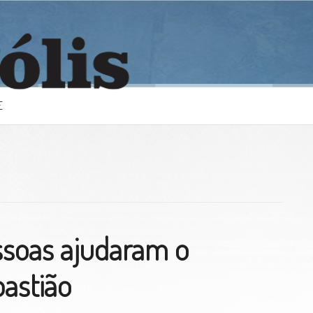
E
ssoas ajudaram o
bastião