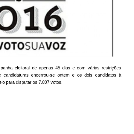
panha eleitoral de apenas 45 dias e com várias restrições
e candidaturas encerrou-se ontem e os dois candidatos à
io para disputar os 7.897 votos.
mente, a campanha eleitoral”
ilhar