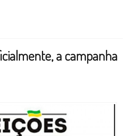
 ajudaram o Hospital São Sebastião”
ilhar
icialmente, a campanha