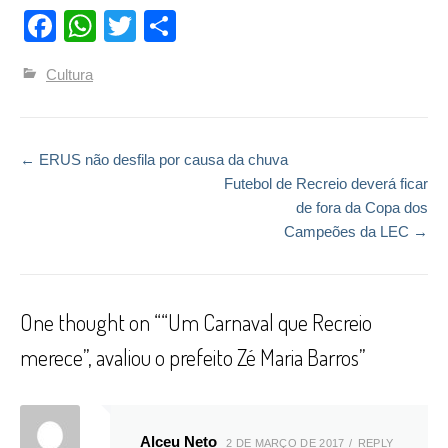
Facebook
WhatsApp
Twitter
Compartilhar
Cultura
←
ERUS não desfila por causa da chuva
Post navigation
Futebol de Recreio deverá ficar
de fora da Copa dos
Campeões da LEC
→
One thought on “
“Um Carnaval que Recreio
merece”, avaliou o prefeito Zé Maria Barros
”
Alceu Neto
2 DE MARÇO DE 2017
REPLY