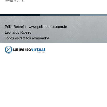
fevereiro 2015
Pólis Recreio - www.polisrecreio.com.br
Leonardo Ribeiro
Todos os direitos reservados