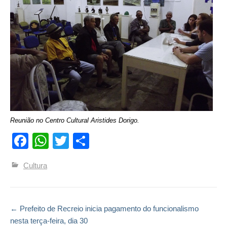
Reunião no Centro Cultural Aristides Dorigo.
Facebook
WhatsApp
Twitter
Compartilhar
Cultura
←
Prefeito de Recreio inicia pagamento do funcionalismo
Post navigation
nesta terça-feira, dia 30