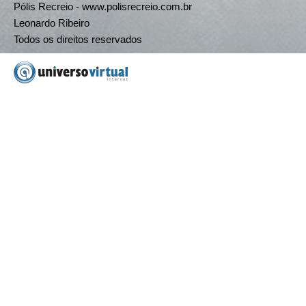
Pólis Recreio - www.polisrecreio.com.br
Leonardo Ribeiro
Todos os direitos reservados