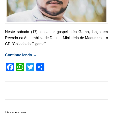
Neste sábado (17), o cantor gospel, Léo Gama, lança em
Recreio na Assembleia de Deus – Ministério de Madureira – o
CD “Coitado do Gigante”.
Continue lendo
“Cantor gospel lança CD neste sábado (17)
→
em Recreio”
Facebook
WhatsApp
Twitter
Compartilhar
Procure aqui