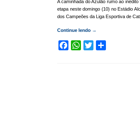
A caminhada do Azulão rumo ao inédito 
etapa neste domingo (10) no Estádio Al
dos Campeões da Liga Esportiva de Cata
Continue lendo
“Ideal decide vaga à 
→
Facebook
WhatsApp
Twitter
Compart