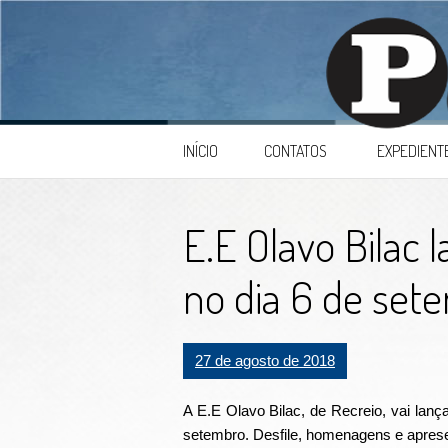
Skip to content
INÍCIO
CONTATOS
EXPEDIENT
E.E Olavo Bilac 
no dia 6 de set
27 de agosto de 2018
A E.E Olavo Bilac, de Recreio, vai lanç
setembro. Desfile, homenagens e aprese