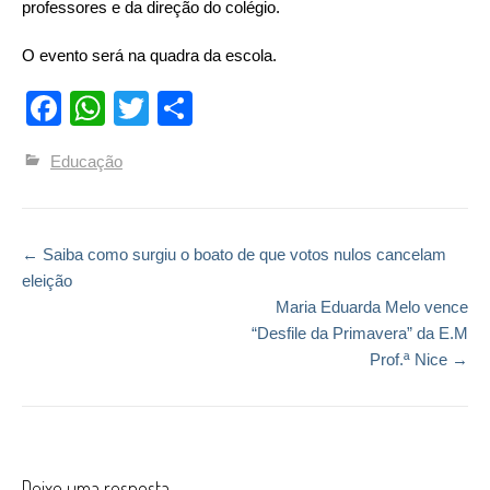
professores e da direção do colégio.
O evento será na quadra da escola.
Facebook
WhatsApp
Twitter
Compartilhar
Educação
←
Saiba como surgiu o boato de que votos nulos cancelam
Post navigation
eleição
Maria Eduarda Melo vence
“Desfile da Primavera” da E.M
Prof.ª Nice
→
Deixe uma resposta