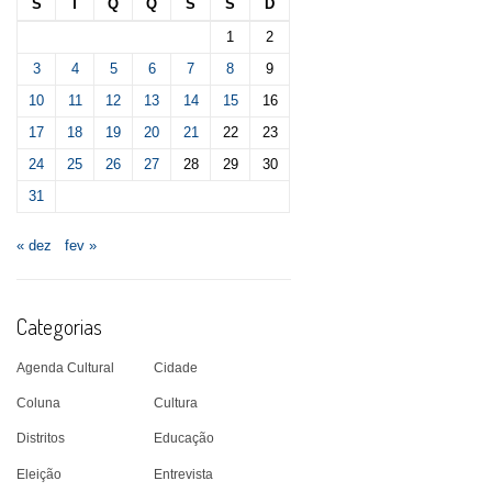
S
T
Q
Q
S
S
D
1
2
3
4
5
6
7
8
9
10
11
12
13
14
15
16
17
18
19
20
21
22
23
24
25
26
27
28
29
30
31
« dez
fev »
Categorias
Agenda Cultural
Cidade
Coluna
Cultura
Distritos
Educação
Eleição
Entrevista