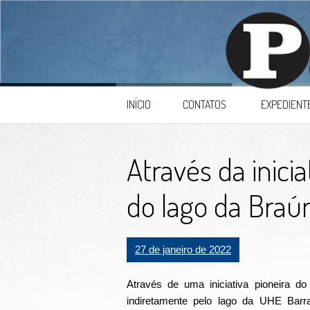
Skip to content
INÍCIO
CONTATOS
EXPEDIENT
Através da inicia
do lago da Braú
27 de janeiro de 2022
Através de uma iniciativa pioneira d
indiretamente pelo lago da UHE Barr