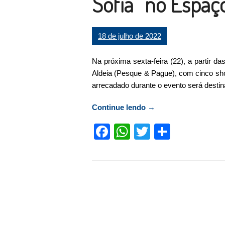
Sofia” no Espaç
18 de julho de 2022
Na próxima sexta-feira (22), a partir d
Aldeia (Pesque & Pague), com cinco show
arrecadado durante o evento será destina
Continue lendo
“Sexta-feira (22) tem
→
Facebook
WhatsApp
Twitter
Compart