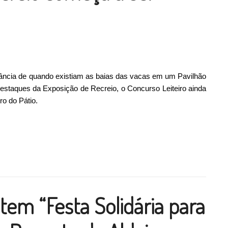
gância de quando existiam as baias das vacas em um Pavilhão
estaques da Exposição de Recreio, o Concurso Leiteiro ainda
ro do Pátio.
 Leiteiro da Exposição de Recreio começa a ser instalado”
ilhar
 tem “Festa Solidária para