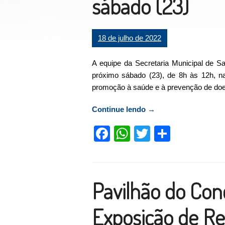
sábado (23)
18 de julho de 2022
A equipe da Secretaria Municipal de S
próximo sábado (23), de 8h às 12h, na
promoção à saúde e à prevenção de do
Continue lendo
“Secretaria de Saúde
→
Facebook
WhatsApp
Twitter
Compart
Pavilhão do Conc
Exposição de Re