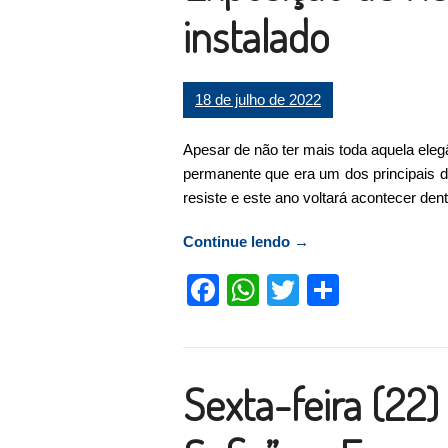
instalado
18 de julho de 2022
Apesar de não ter mais toda aquela ele
permanente que era um dos principais d
resiste e este ano voltará acontecer dent
Continue lendo
“Pavilhão do Concurso
→
Facebook
WhatsApp
Twitter
Compart
Sexta-feira (22)