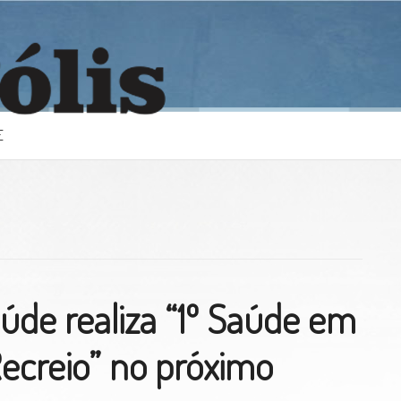
E
aúde realiza “1º Saúde em
ecreio” no próximo