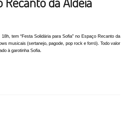
o Recanto da Aldeia
as 18h, tem “Festa Solidária para Sofia” no Espaço Recanto da
s musicais (sertanejo, pagode, pop rock e forró). Todo valor
do à garotinha Sofia.
 “Festa Solidária para Sofia” no Espaço Recanto da Aldeia”
ilhar