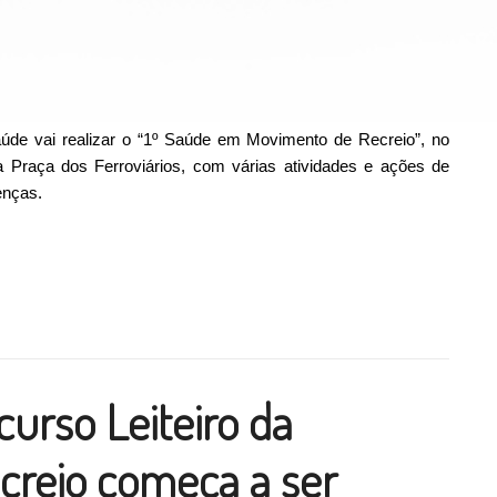
aúde vai realizar o “1º Saúde em Movimento de Recreio”, no
 Praça dos Ferroviários, com várias atividades e ações de
enças.
 realiza “1º Saúde em Movimento de Recreio” no próximo sábado
ilhar
urso Leiteiro da
creio começa a ser