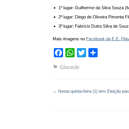
1º lugar: Guilherme da Silva Souza (
2º lugar: Diego de Oliveira Pimenta Fi
3º lugar: Fabrício Dutra Silva de Sou
Mais imagens no
Facebook da E.E. Olav
Facebook
WhatsApp
Twitter
Compart
Educação
←
Nesta quinta-feira (1) tem Eleição par
Post navigation