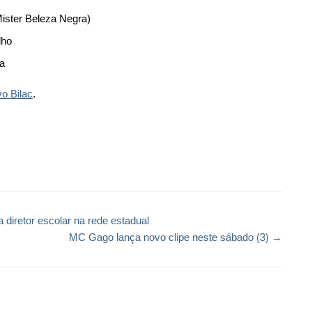
Mister Beleza Negra)
lho
za
o Bilac
.
ilhar
a diretor escolar na rede estadual
MC Gago lança novo clipe neste sábado (3)
→