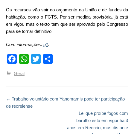
Os recursos vão sair do orçamento da União e de fundos da
habitação, como o FGTS. Por ser medida provisória, já está
em vigor, mas o texto tem que ser aprovado pelo Congresso
para se tornar definitivo.
Com informações:
g1
.
Facebook
WhatsApp
Twitter
Compartilhar
Geral
←
Trabalho voluntário com Yanomamis pode ter participação
Post navigation
de recreiense
Lei que proíbe fogos com
barulho está em vigor há 3
anos em Recreio, mas distante