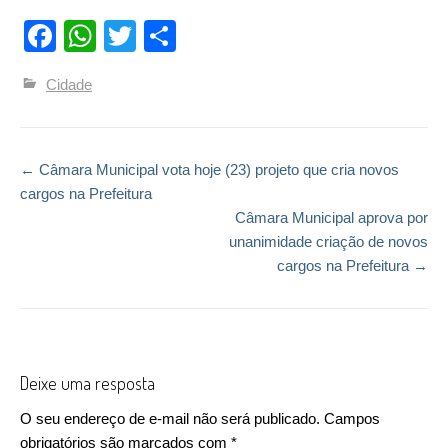
Facebook
WhatsApp
Twitter
Compartilhar
Cidade
←
Câmara Municipal vota hoje (23) projeto que cria novos
Post navigation
cargos na Prefeitura
Câmara Municipal aprova por
unanimidade criação de novos
cargos na Prefeitura
→
Deixe uma resposta
O seu endereço de e-mail não será publicado.
Campos
obrigatórios são marcados com
*