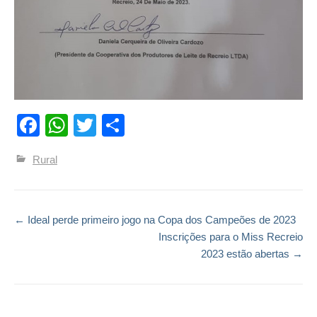
Facebook
WhatsApp
Twitter
Compartilhar
Rural
←
Ideal perde primeiro jogo na Copa dos Campeões de 2023
Post navigation
Inscrições para o Miss Recreio
2023 estão abertas
→