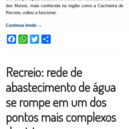
dos Monos, mais conhecida na região como a Cachoeira de
Recreio, voltou a funcionar.
Continue lendo
“Cachoeira de Recreio volta a funcionar”
→
Facebook
WhatsApp
Twitter
Compartilhar
Recreio: rede de
abastecimento de água
se rompe em um dos
pontos mais complexos