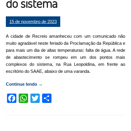
do sistema
15 de novembro de 2023
A cidade de Recreio amanheceu com um comunicado não
muito agradável neste feriado da Proclamação da República e
para mais um dia de altas temperaturas: falta de água. A rede
de abastecimento se rompeu em um dos pontos mais
complexos do sistema, na Rua Leopoldina, em frente ao
escritório do SAAE, abaixo de uma varanda.
Continue lendo
“Recreio: rede de abastecimento de água se
→
rompe em um dos pontos mais complexos
Facebook
WhatsApp
Twitter
Compartilhar
do sistema”