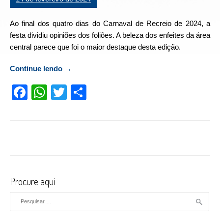
Ao final dos quatro dias do Carnaval de Recreio de 2024, a
festa dividiu opiniões dos foliões. A beleza dos enfeites da área
central parece que foi o maior destaque desta edição.
Continue lendo
“Carnaval de Recreio de 2024: a festa que
→
dividiu opiniões”
Facebook
WhatsApp
Twitter
Compartilhar
Procure aqui
Pesquisar por: