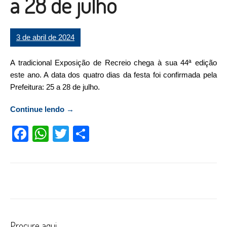
a 28 de julho
3 de abril de 2024
A tradicional Exposição de Recreio chega à sua 44ª edição
este ano. A data dos quatro dias da festa foi confirmada pela
Prefeitura: 25 a 28 de julho.
Continue lendo
“Exposição de Recreio tem data confirmada:
→
25 a 28 de julho”
Facebook
WhatsApp
Twitter
Compartilhar
Procure aqui