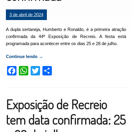
3 de abril de 2024
A dupla sertaneja, Humberto e Ronaldo, é a primeira atração
confirmada da 44ª Exposição de Recreio. A festa está
programada para acontecer entre os dias 25 e 28 de julho.
Continue lendo
“Exposição de Recreio: Humberto e Ronaldo
→
é a primeira atração confirmada”
Facebook
WhatsApp
Twitter
Compartilhar
Exposição de Recreio
tem data confirmada: 25