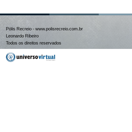
Pólis Recreio - www.polisrecreio.com.br
Leonardo Ribeiro
Todos os direitos reservados