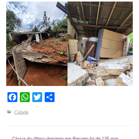
Facebook
WhatsApp
Twitter
Compartilhar
Cidade
←
Chuva do último domingo em Recreio foi de 135 mm,