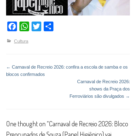
Facebook
WhatsApp
Twitter
Compartilhar
Cultura
←
Carnaval de Recreio 2026: confira a escola de samba e os
Post navigation
blocos confirmados
Carnaval de Recreio 2026:
shows da Praça dos
Ferroviários são divulgados
→
One thought on “
Carnaval de Recreio 2026: Bloco
Preocupados de Souza (Papel Higiênico) vai