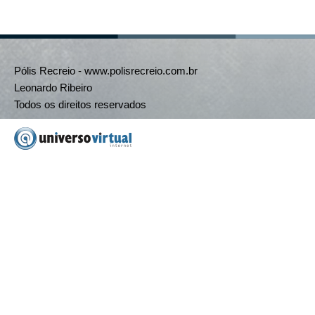
Pólis Recreio - www.polisrecreio.com.br
Leonardo Ribeiro
Todos os direitos reservados