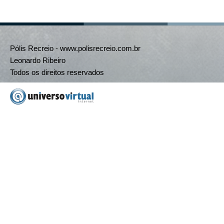
Pólis Recreio - www.polisrecreio.com.br
Leonardo Ribeiro
Todos os direitos reservados