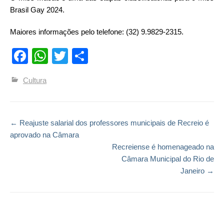
Brasil Gay 2024.
Maiores informações pelo telefone: (32) 9.9829-2315.
Facebook
WhatsApp
Twitter
Compartilhar
Cultura
←
Reajuste salarial dos professores municipais de Recreio é
Post navigation
aprovado na Câmara
Recreiense é homenageado na
Câmara Municipal do Rio de
Janeiro
→