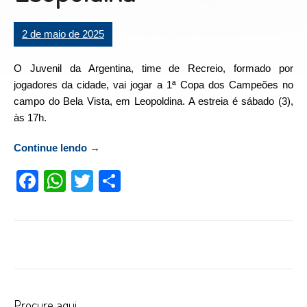
2 de maio de 2025
O Juvenil da Argentina, time de Recreio, formado por
jogadores da cidade, vai jogar a 1ª Copa dos Campeões no
campo do Bela Vista, em Leopoldina. A estreia é sábado (3),
às 17h.
Continue lendo
“Juvenil da Argentina, de Recreio, vai jogar
→
Copa no Bela Vista em Leopoldina”
Facebook
WhatsApp
Twitter
Compartilhar
Procure aqui