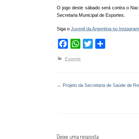
O jogo deste sábado será contra o Nac
Secretaria Municipal de Esportes.
Siga o
Juvenil da Argentina no Instagra
Facebook
WhatsApp
Twitter
Compart
Esporte
←
Projeto da Secretaria de Saúde de Re
Post navigation
Deixe uma resposta