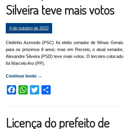
Silveira teve mais votos
4 de outubro de 2022
Cleitinho Azevedo (PSC) foi eleito senador de Minas Gerais
para os próximos 8 anos; mas em Recreio, o atual senador,
Alexandre Silveira (PSD) teve mais votos. O terceiro colocado
foi Marcelo Aro (PP).
Continue lendo
“Cleitinho é eleito senador de MG; mas em
→
Recreio, Alexandre Silveira teve mais votos”
Facebook
WhatsApp
Twitter
Compartilhar
Licença do prefeito de