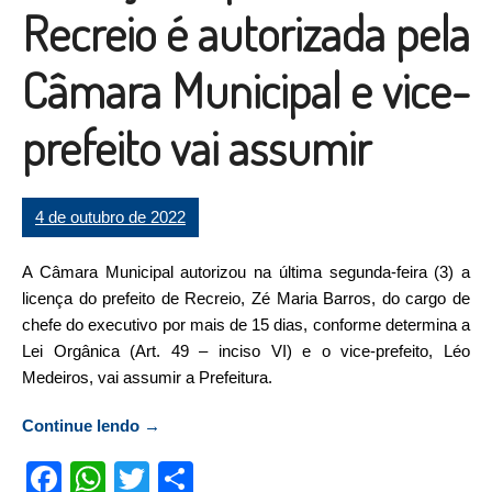
Recreio é autorizada pela
Câmara Municipal e vice-
prefeito vai assumir
4 de outubro de 2022
A Câmara Municipal autorizou na última segunda-feira (3) a
licença do prefeito de Recreio, Zé Maria Barros, do cargo de
chefe do executivo por mais de 15 dias, conforme determina a
Lei Orgânica (Art. 49 – inciso VI) e o vice-prefeito, Léo
Medeiros, vai assumir a Prefeitura.
Continue lendo
“Licença do prefeito de Recreio é autorizada
→
pela Câmara Municipal e vice-prefeito vai
Facebook
WhatsApp
Twitter
Compartilhar
assumir”