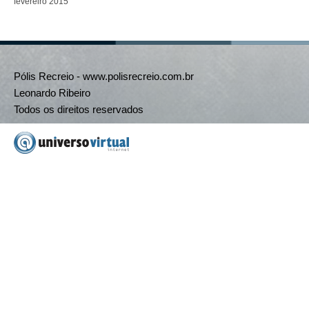
fevereiro 2015
Pólis Recreio - www.polisrecreio.com.br
Leonardo Ribeiro
Todos os direitos reservados