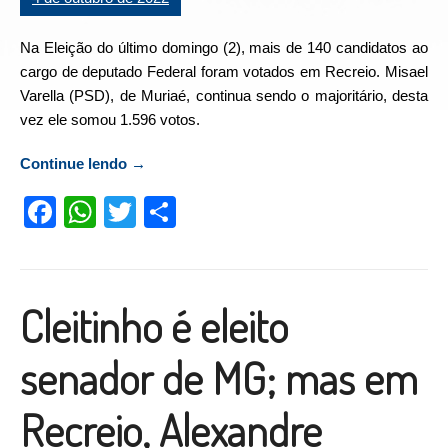
Na Eleição do último domingo (2), mais de 140 candidatos ao
cargo de deputado Federal foram votados em Recreio. Misael
Varella (PSD), de Muriaé, continua sendo o majoritário, desta
vez ele somou 1.596 votos.
Continue lendo
“Mais de 140 candidatos a deputado Federal
→
foram votados em Recreio”
Facebook
WhatsApp
Twitter
Compartilhar
Cleitinho é eleito
senador de MG; mas em
Recreio, Alexandre