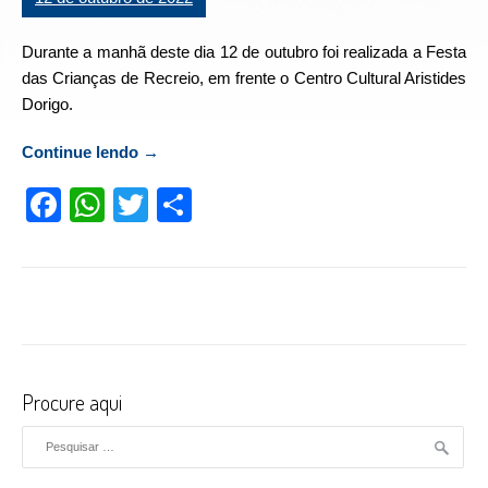
Durante a manhã deste dia 12 de outubro foi realizada a Festa
das Crianças de Recreio, em frente o Centro Cultural Aristides
Dorigo.
Continue lendo
“Festa das Crianças de Recreio é realizada
→
em frente o Centro Cultural”
Facebook
WhatsApp
Twitter
Compartilhar
Procure aqui
Pesquisar por: