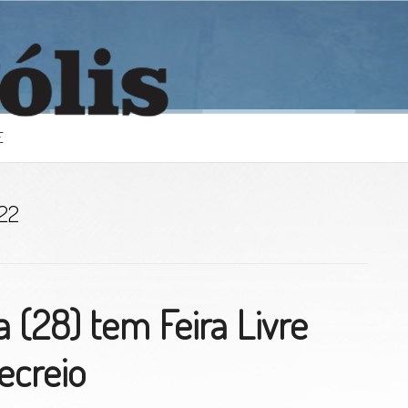
E
22
a (28) tem Feira Livre
ecreio