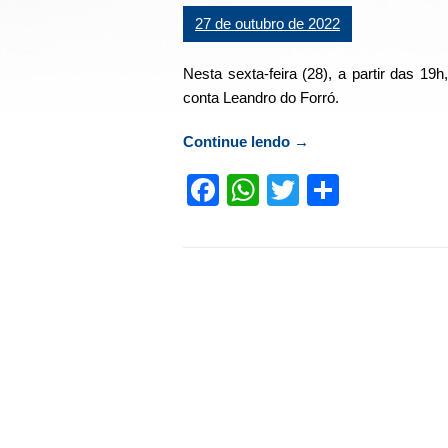
27 de outubro de 2022
Nesta sexta-feira (28), a partir das 19
conta Leandro do Forró.
Continue lendo
“Nesta sexta-feira (2
→
Facebook
WhatsApp
Twitter
Compart