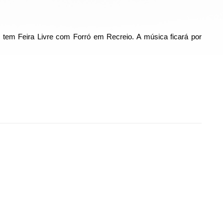
h, tem Feira Livre com Forró em Recreio. A música ficará por
8) tem Feira Livre com Forró em Recreio”
ilhar